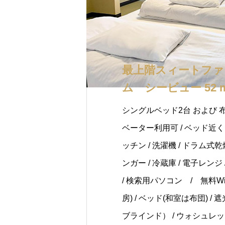
最上階スィートファ
ム シービュー 52 
シングルベッド2台 および 布
ベーター利用可 / ベッド近くに
ッチン / 洗濯機 / ドラム式
ンガー / 冷蔵庫 / 電子レンジ 
/ 検索用パソコン / 無料Wi-
房) / ベッド(和室は布団) 
ブラインド） / ウォシュレット