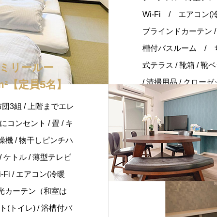
Wi-Fi / エアコン(
ブラインドカーテン / 
槽付バスルーム / ち
式テラス / 靴箱 / 靴
ミリールー
/ 清掃用品 / クローゼ
m²【定員5名】
団3組 / 上階までエレ
コンセント / 畳 / キ
乾燥機 / 物干しピンチハ
/ ケトル / 薄型テレビ
Fi / エアコン(冷暖
/ 遮光カーテン（和室は
(トイレ) / 浴槽付バ