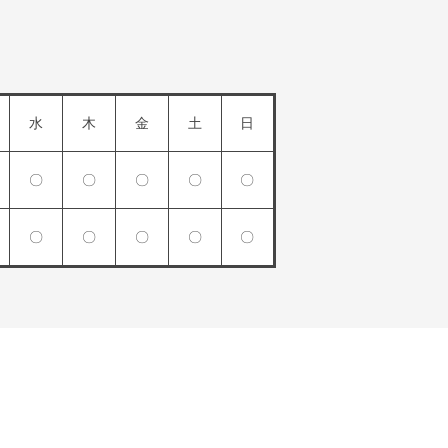
水
木
金
土
日
〇
〇
〇
〇
〇
〇
〇
〇
〇
〇